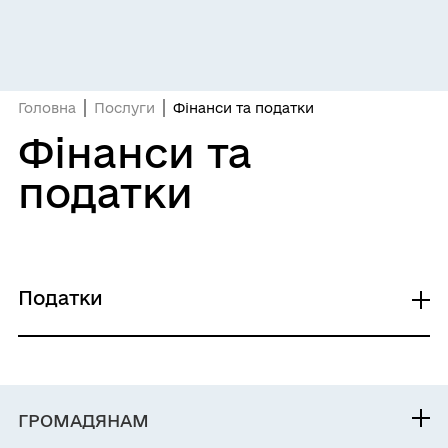
Головна
Послуги
Фінанси та податки
Фінанси та
податки
Податки
Видача картки платника податків,
сформованої контролюючим органом в
електронній формі
ГРОМАДЯНАМ