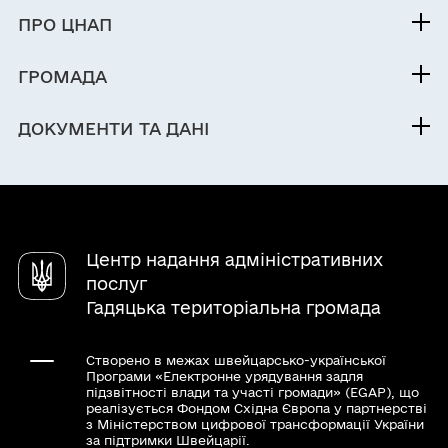
Послуги
Видача відомостей з Державного реєстру
ПРО ЦНАП
Електронна черга
фізичних осіб - платників податків про
Команда
джерела та суми нарахованого доходу,
ГРОМАДА
нарахованого (перерахованого) податку та
Новини
Про громаду
військового збору, сформованих
Контакти
ДОКУМЕНТИ ТА ДАНІ
контролюючим органом в електронній
формі
Електронна приймальня
Центр надання адміністративних
послуг
Гадяцька територіальна громада
Створено в межах швейцарсько-української
Програми «Електронне урядування задля
підзвітності влади та участі громади» (EGAP), що
реалізується Фондом Східна Європа у партнерстві
з Міністерством цифрової трансформації України
за підтримки Швейцарії.