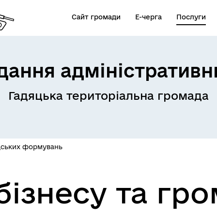
Сайт громади
Е-черга
Послуги
дання адміністративн
Гадяцька територіальна громада
адських формувань
 бізнесу та гр