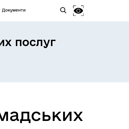
Документи
их послуг
омадських