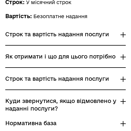
Строк:
У місячний строк
Вартість:
Безоплатне надання
Строк та вартість надання послуги
Звичайне надання
Як отримати і що для цього потрібно
Адміністративний збір: Безоплатне надання /
0 UAH /
Строк надання: У місячний строк
Де отримати
Строк та вартість надання послуги
Державна служба України з питань праці
Центр надання адміністративних послуг
Звичайне надання
Куди звернутися, якщо відмовлено у
Хто і як може подати заяву:
Адміністративний збір: Безоплатне надання /
наданні послуги?
заявник: письмово; поштою
0 UAH /
(рекомендованим листом), особисто
Строк надання: У місячний строк
Нормативна база
представник заявника: письмово; поштою
Підстави для відмови у наданні послуги: