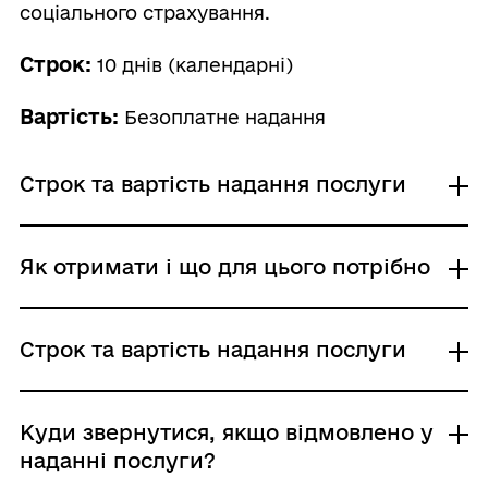
соціального страхування.
Строк:
10 днів (календарні)
Вартість:
Безоплатне надання
Строк та вартість надання послуги
Звичайне надання
Як отримати і що для цього потрібно
Адміністративний збір: Безоплатне надання /
0 UAH /
Строк надання: 10 днів (календарні)
Де отримати
Строк та вартість надання послуги
Територіальні органи Пенсійного фонду
України
Виконавчі органи сільських, селищних,
Звичайне надання
Куди звернутися, якщо відмовлено у
міських рад
Адміністративний збір: Безоплатне надання /
наданні послуги?
Центр надання адміністративних послуг
0 UAH /