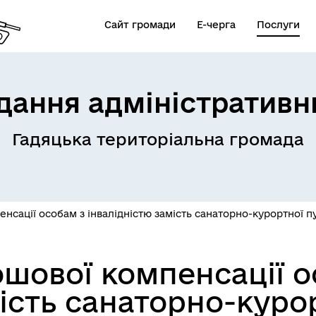
Сайт громади
Е-черга
Послуги
дання адміністративн
Гадяцька територіальна громада
сації особам з інвалідністю замість санаторно-курортної п
шової компенсації о
ість санаторно-куро