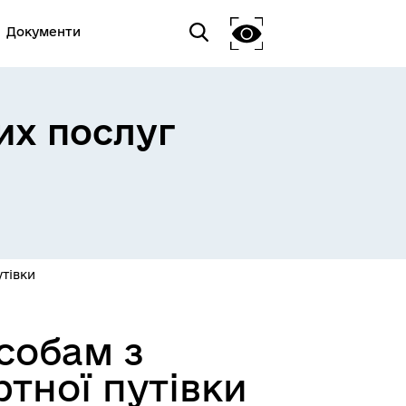
Документи
их послуг
утівки
собам з
ртної путівки