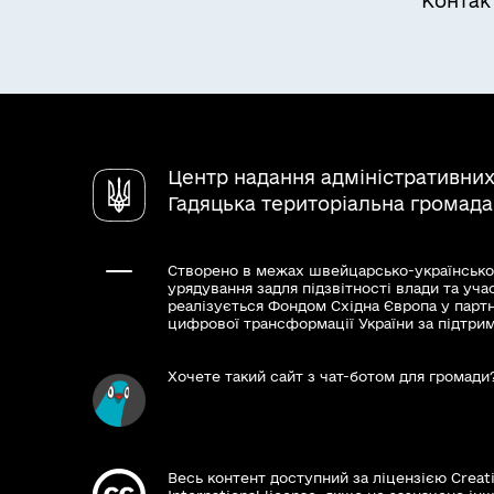
Контак
одержувала безоплатної санаторно-курор
самостійне лікування, особам з інвалід
покриваються за рахунок коштів держав
особа з інвалідністю має право на одерж
вибору в одержанні суми компенсації за 
період повторного перебування її на о
нею необхідних документів.До утворення
Центр надання адміністративних
виконання відповідних функцій у повном
Гадяцька територіальна громада
подаватись особою до органу соціальног
виконавчого органу міської ради міста о
Створено в межах швейцарсько-українсько
урядування задля підзвітності влади та уча
Результати та способи отри
реалізується Фондом Східна Європа у парт
цифрової трансформації України за підтри
Призначення компенсації
Відмова у призначенні компенсації
Хочете такий сайт з чат-ботом для громади
Весь контент доступний за ліцензією Creat