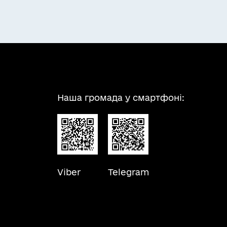
вої компенсації за путівку та за
ня санаторно-курортним лікуванням,
нсоцполітики на цю мету.У разі коли
лькома законами, їй надається право
істю зазначеної грошової компенсації
уванням обчислюється з дня подання
ї сервісної служби та початку
значення компенсації, можуть
Наша громада у смартфоні:
астополі державної адміністрації,
ення) ради.
Viber
Telegram