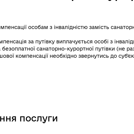
пенсації особам з інвалідністю замість санатор
пенсація за путівку виплачується особі з інвалі
безоплатної санаторно-курортної путівки (не рах
ової компенсації необхідно звернутись до суб'єк
ання послуги