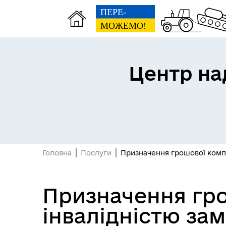
Центр на
Головна
Послуги
Призначення грошової компен
Призначення гро
інвалідністю зам