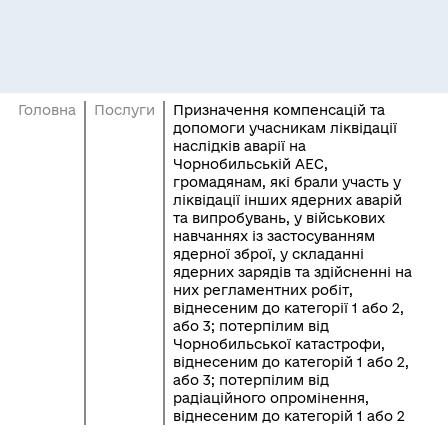
Головна
Послуги
Призначення компенсацій та
допомоги учасникам ліквідації
наслідків аварії на
Чорнобильській АЕС,
громадянам, які брали участь у
ліквідації інших ядерних аварій
та випробувань, у військових
навчаннях із застосуванням
ядерної зброї, у складанні
ядерних зарядів та здійсненні на
них регламентних робіт,
віднесеним до категорії 1 або 2,
або 3; потерпілим від
Чорнобильської катастрофи,
віднесеним до категорій 1 або 2,
або 3; потерпілим від
радіаційного опромінення,
віднесеним до категорій 1 або 2