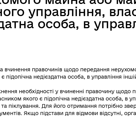
ного управління, вла
датна особа, в управ
на вчинення правочинів щодо передання нерухомо
є підопічна недієздатна особа, в управління інші
кнення необхідності у вчиненні правочину щодо 
сником якого є підопічна недієздатна особа, в уп
 та піклування. Для його отримання потрібно звер
ментів. Якщо підстави для відмови відсутні, орга