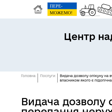
Центр на
Головна
Послуги
Видача дозволу опікуну на 
власником якого є підопічна
Видача дозволу 
передання нерух