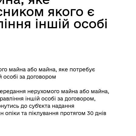
сником якого є
ління іншій особі
го майна або майна, яке потребує
й особі за договором
передання нерухомого майна або майна,
равління іншій особі за договором,
нутись до суб'єкта надання
н опіки та піклування протягом 30 днів