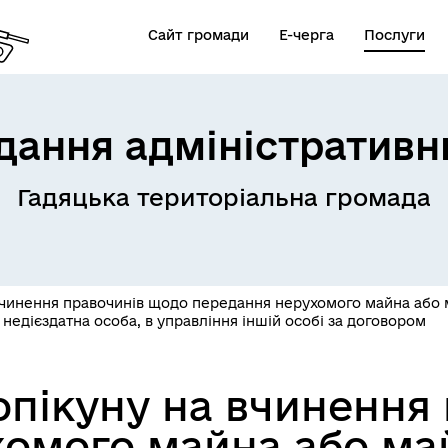
Сайт громади
Е-черга
Послуги
дання адміністративн
Гадяцька територіальна громада
вчинення правочинів щодо передання нерухомого майна або м
 недієздатна особа, в управління іншій особі за договором
опікуну на вчинення
омого майна або май