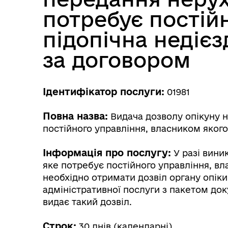
потребує постій
підопічна недієз
за договором
Ідентифікатор послуги:
01981
Повна назва:
Видача дозволу опікуну 
постійного управління, власником якого 
Інформація про послугу:
У разі вини
яке потребує постійного управління, вла
необхідно отримати дозвіл органу опіки
адміністративної послуги з пакетом доку
видає такий дозвіл.
Строк:
30 днів (календарні)