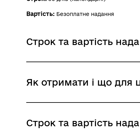
Вартість:
Безоплатне надання
Строк та вартість над
Звичайне надання
Як отримати і що для 
Адміністративний збір: Безоплатне нада
Строк надання: 30 днів (календарні)
Де отримати
Строк та вартість над
Районні, районні у місті Києві (у разі у
Районні, районні у містах Києві та Сева
Виконавчі органи сільських, селищних, 