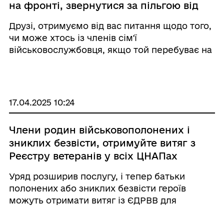
на фронті, звернутися за пільгою від
його імені? Роз'яснення
Друзі, отримуємо від вас питання щодо того,
Мінсоцполітики
чи може хтось із членів сім'ї
військовослужбовця, якщо той перебуває на
фронті, замість нього оформити пільги на
житлово-комунальні послуги? Роз'яснюємо:
якщо отримувач пільги (у нашому випадку
говор ...
17.04.2025 10:24
Члени родин військовополонених і
зниклих безвісти, отримуйте витяг з
Реєстру ветеранів у всіх ЦНАПах
країни
Уряд розширив послугу, і тепер батьки
полонених або зниклих безвісти героїв
можуть отримати витяг із ЄДРВВ для
соціальних пільг. Раніше така можливість