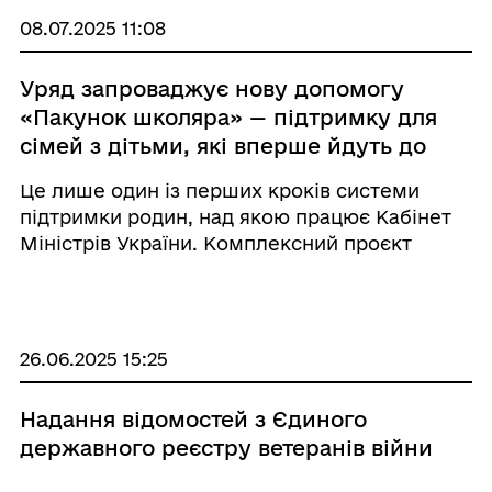
(№№ ...
08.07.2025 11:08
Уряд запроваджує нову допомогу
«Пакунок школяра» — підтримку для
сімей з дітьми, які вперше йдуть до
школи
Це лише один із перших кроків системи
підтримки родин, над якою працює Кабінет
Міністрів України. Комплексний проєкт
закону, напрацьований Мінсоцполітики, уже
готується, а конкретні рішення —
впроваджуються. Ініціатива Президента
України з підтри ...
26.06.2025 15:25
Надання відомостей з Єдиного
державного реєстру ветеранів війни