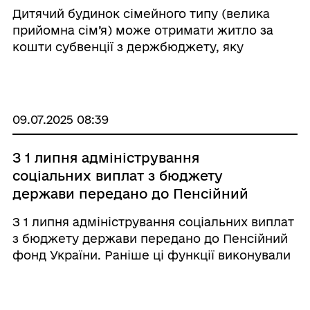
Дитячий будинок сімейного типу (велика
прийомна сім’я) може отримати житло за
кошти субвенції з держбюджету, яку
розподіляє Мінсоцполітики Це стосується і
новостворених ДБСТ, і тих, хто вже прийняв
дітей. Якщо прийомна сім’я планує перейти
...
09.07.2025 08:39
З 1 липня адміністрування
соціальних виплат з бюджету
держави передано до Пенсійний
фонд України.
З 1 липня адміністрування соціальних виплат
з бюджету держави передано до Пенсійний
фонд України. Раніше ці функції виконували
органи соціального захисту населення.
Передання функцій відбулося відповідно до
трьох постанов Кабінету Міністрів України