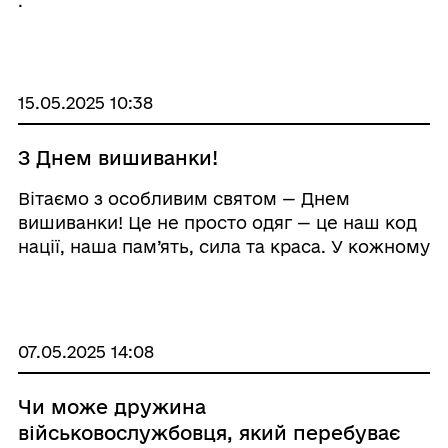
.
15.05.2025 10:38
З Днем вишиванки!
Вітаємо з особливим святом — Днем
вишиванки! Це не просто одяг — це наш код
нації, наша пам’ять, сила та краса. У кожному
стіжку — любов до рідної землі, у кожному
візерунку — мудрість предків. Нехай
вишиванка оберігає, ...
07.05.2025 14:08
Чи може дружина
військовослужбовця, який перебуває