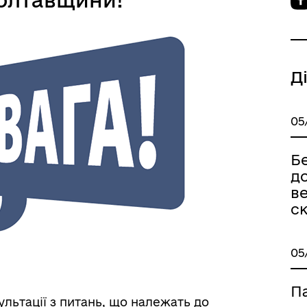
Д
05
Б
до
ве
с
05
Па
ультації з питань, що належать до