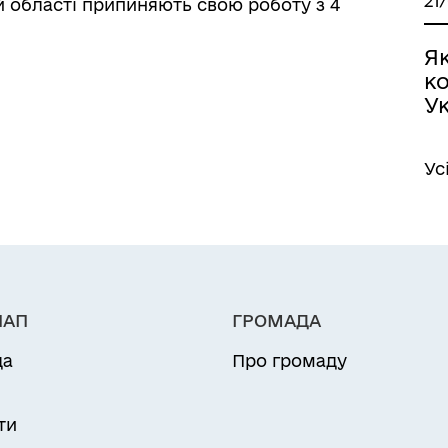
21
й області припиняють свою роботу з 4
Я
к
Ук
Ус
НАП
ГРОМАДА
да
Про громаду
и
ти