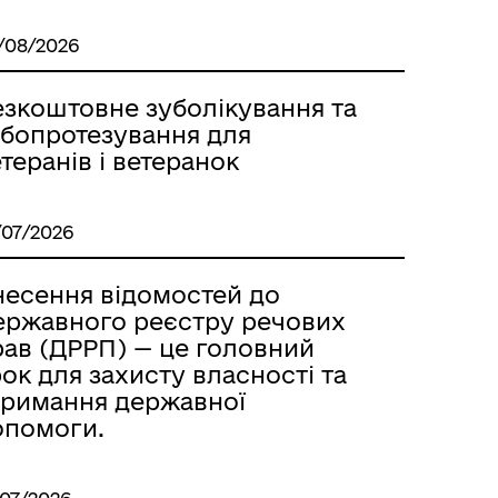
/08/2026
езкоштовне зуболікування та
убопротезування для
теранів і ветеранок
/07/2026
несення відомостей до
ержавного реєстру речових
рав (ДРРП) — це головний
ок для захисту власності та
тримання державної
опомоги.