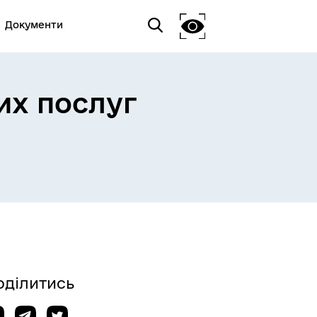
Документи
их послуг
оділитись