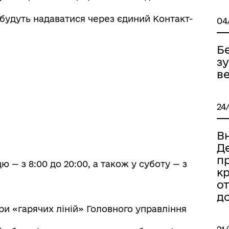
 будуть надаватися через єдиний Контакт-
04
Б
з
ве
24
В
Д
п
ю — з 8:00 до 20:00, а також у суботу — з
кр
о
д
и «гарячих ліній» Головного управління