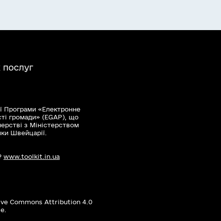
 послуг
ї Програми «Електронне
сті громади» (EGAP), що
нерстві з Міністерством
мки Швейцарії.
?
www.toolkit.in.ua
ive Commons Attribution 4.0
е.