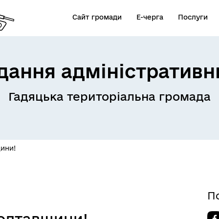
Сайт громади
Е-черга
Послуги
дання адміністративн
Гадяцька територіальна громада
ини!
П
олтавщини!